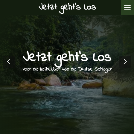
Jetzt geht's Los
Ga
direct
naar
de
hoofdinhoud
Jetzt geht's Los
Voor de liefhebber van de Duitse Schlager