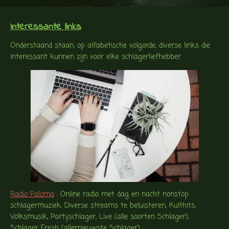
Interessante links
Onderstaand staan, op alfabetische volgorde, diverse links die
interessant kunnen zijn voor elke schlagerliefhebber
Radio Paloma
: Online radio met dag en nacht nonstop
schlagermuziek. Diverse streams te beluisteren, Kulthits,
Volksmusik, Partyschlager, Live (alle soorten Schlager),
Schlager Fresh (allernieuwste Schlager)