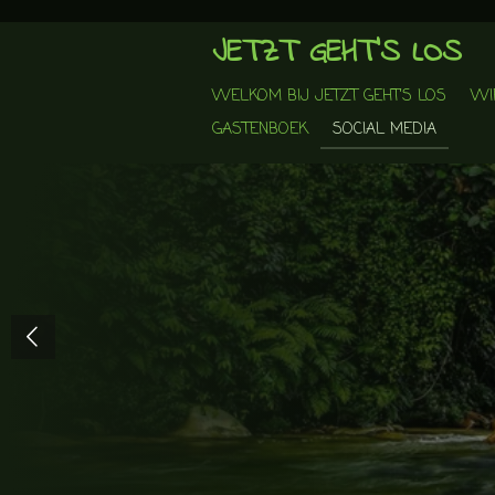
Ga
JETZT GEHT'S LOS
direct
naar
WELKOM BIJ JETZT GEHT'S LOS
WI
de
hoofdinhoud
GASTENBOEK
SOCIAL MEDIA